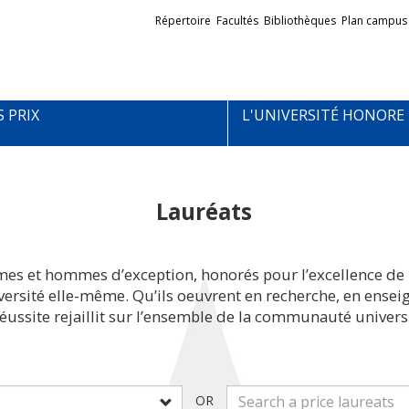
Liens
Répertoire
Facultés
Bibliothèques
Plan campus
externes
S PRIX
L'UNIVERSITÉ HONORE
Lauréats
mes et hommes d’exception, honorés pour l’excellence de 
iversité elle-même. Qu’ils oeuvrent en recherche, en ens
réussite rejaillit sur l’ensemble de la communauté universi
OR