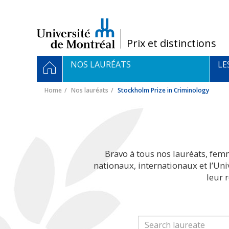
Passer
au
contenu
/
Prix et distinctions
Navigation
HOME
NOS LAURÉATS
LE
principale
Home
Nos lauréats
Stockholm Prize in Criminology
Bravo à tous nos lauréats, fem
nationaux, internationaux et l’Un
leur 