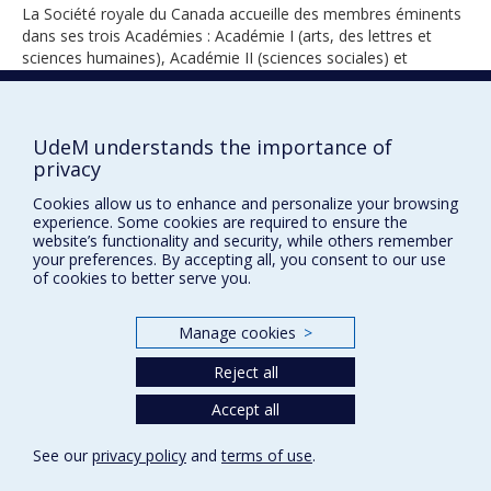
La Société royale du Canada accueille des membres éminents
dans ses trois Académies : Académie I (arts, des lettres et
sciences humaines), Académie II (sciences sociales) et
Académie III (sciences).
UdeM understands the importance of
privacy
1978
Cookies allow us to enhance and personalize your browsing
experience. Some cookies are required to ensure the
website’s functionality and security, while others remember
your preferences. By accepting all, you consent to our use
of cookies to better serve you.
Manage cookies
>
Prix et distinctions
Reject all
Plan du site
|
Accessibilité
Accept all
Privacy
See our
privacy policy
and
terms of use
.
Terms of use