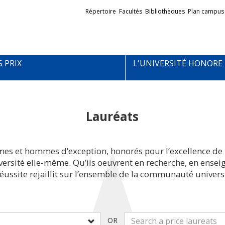
Liens
Répertoire
Facultés
Bibliothèques
Plan campus
externes
S PRIX
L'UNIVERSITÉ HONORE
Lauréats
mes et hommes d’exception, honorés pour l’excellence de 
iversité elle-même. Qu’ils oeuvrent en recherche, en ens
réussite rejaillit sur l’ensemble de la communauté universi
OR