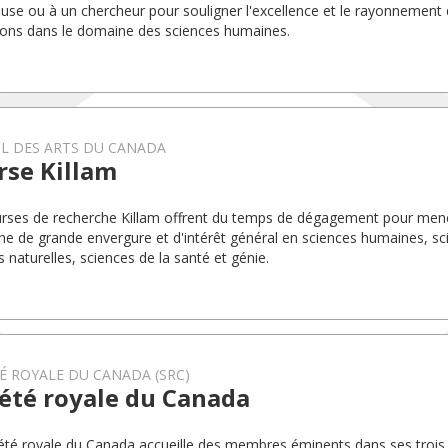
use ou à un chercheur pour souligner l'excellence et le rayonnement 
ions dans le domaine des sciences humaines.
L DES ARTS DU CANADA
rse Killam
rses de recherche Killam offrent du temps de dégagement pour mene
he de grande envergure et d'intérêt général en sciences humaines, sc
s naturelles, sciences de la santé et génie.
É ROYALE DU CANADA (SRC)
été royale du Canada
été royale du Canada accueille des membres éminents dans ses trois