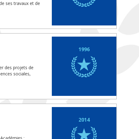
de ses travaux et de
1996
r des projets de
iences sociales,
2014
 Académies :