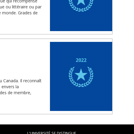
fique qui récompense
ue ou littéraire ou par
 le monde. Grades de
2022
u Canada. Il reconnaît
 envers la
rades de membre,
L'UNIVERSITÉ SE DISTINGUE