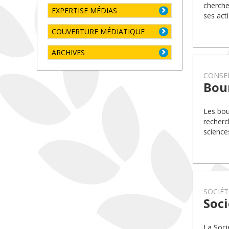
cherche
EXPERTISE MÉDIAS
ses act
COUVERTURE MÉDIATIQUE
ARCHIVES
CONSEI
Bou
Les bou
recherc
science
SOCIÉT
Soci
La Soci