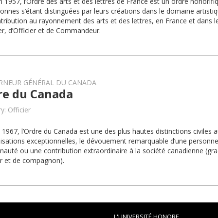
en 1957, l’Ordre des arts et des lettres de France est un ordre honori
sonnes s’étant distinguées par leurs créations dans le domaine artistiq
ntribution au rayonnement des arts et des lettres, en France et dans
er, d’Officier et de Commandeur.
RNEUR GÉNÉRAL DU CANADA
re du Canada
y: Officier
 1967, l’Ordre du Canada est une des plus hautes distinctions civiles a
lisations exceptionnelles, le dévouement remarquable d’une personne
uté ou une contribution extraordinaire à la société canadienne (g
ier et de compagnon).
L'UNIVERSITÉ HONORE