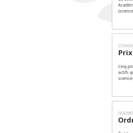
Académi
(science
CONSEI
Prix
Cinq pr
actifs 
science
GOUVE
Ordr