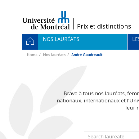
Passer
au
contenu
/
Prix et distinctions
Navigation
HOME
NOS LAURÉATS
LE
principale
Home
Nos lauréats
André Gaudreault
Bravo à tous nos lauréats, fem
nationaux, internationaux et l’Un
leur 