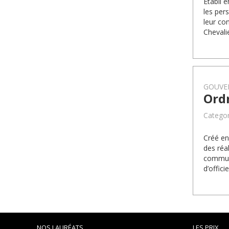
Établi 
les per
leur co
Chevali
GOUVE
Ord
Categor
Créé en
des réa
communa
d’offic
NOS LAURÉATS
LES PRIX