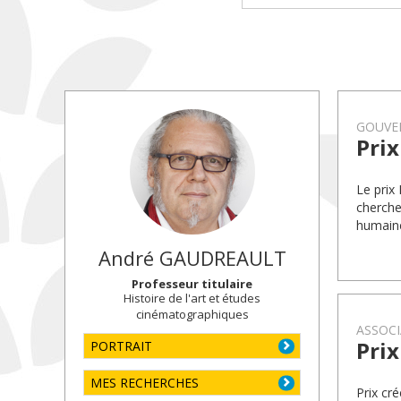
GOUVE
Pri
Le prix
cherche
humaine
André
GAUDREAULT
Professeur titulaire
Histoire de l'art et études
cinématographiques
ASSOCI
Pri
PORTRAIT
MES RECHERCHES
Prix cr