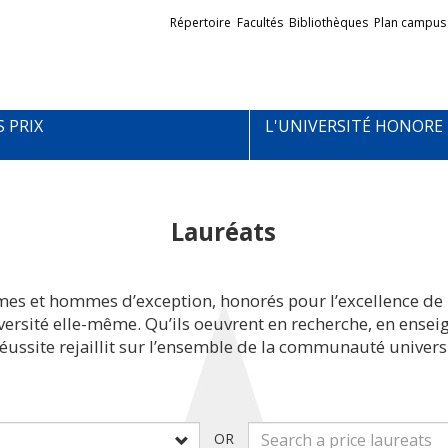
Liens
Répertoire
Facultés
Bibliothèques
Plan campus
externes
S PRIX
L'UNIVERSITÉ HONORE
Lauréats
mes et hommes d’exception, honorés pour l’excellence de 
iversité elle-même. Qu’ils oeuvrent en recherche, en ens
réussite rejaillit sur l’ensemble de la communauté universi
OR