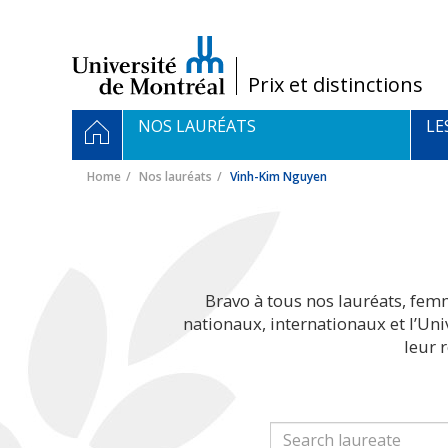
Passer
au
contenu
/
Prix et distinctions
Navigation
HOME
NOS LAURÉATS
LE
principale
Home
Nos lauréats
Vinh-Kim Nguyen
Bravo à tous nos lauréats, fem
nationaux, internationaux et l’Un
leur 