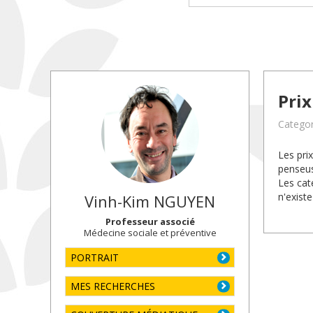
Pri
Categor
Les pri
penseus
Les caté
n'existe
Vinh-Kim
NGUYEN
Professeur associé
Médecine sociale et préventive
PORTRAIT
MES RECHERCHES