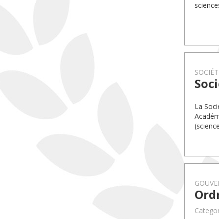
science
SOCIÉT
Soci
La Soci
Académi
(science
GOUVE
Ord
Categor