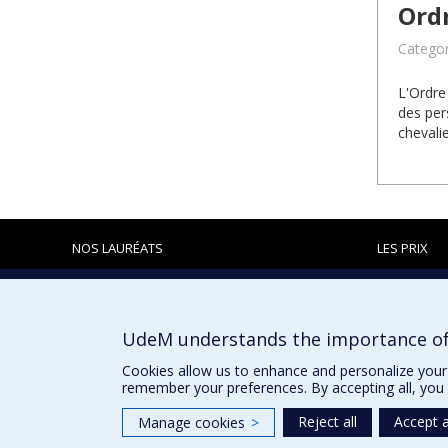
Ord
Categor
L'Ordre
des per
chevalie
NOS LAURÉATS
LES PRIX
Prix et distinctions
UdeM understands the importance of
Cookies allow us to enhance and personalize your 
remember your preferences. By accepting all, you 
Reject all
Accept a
Manage cookies
>