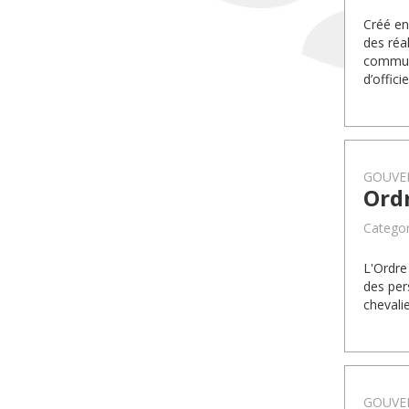
Créé en
des réa
communa
d’offic
GOUVE
Ord
Categor
L'Ordre
des per
chevalie
GOUVE