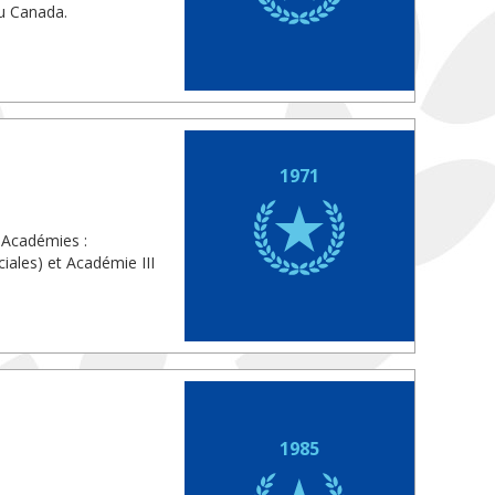
du Canada.
1971
 Académies :
iales) et Académie III
1985