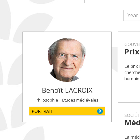
GOUVE
Pri
Le prix
cherche
humaine
Benoît
LACROIX
Philosophie | Études médiévales
PORTRAIT
SOCIÉT
Méd
La méda