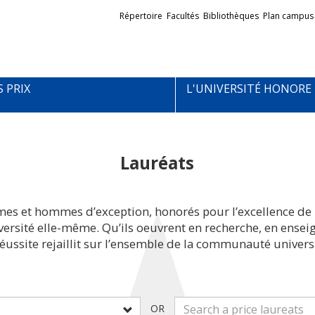
Liens
Répertoire
Facultés
Bibliothèques
Plan campus
externes
S PRIX
L'UNIVERSITÉ HONORE
Lauréats
mes et hommes d’exception, honorés pour l’excellence de 
iversité elle-même. Qu’ils oeuvrent en recherche, en ens
réussite rejaillit sur l’ensemble de la communauté universi
OR