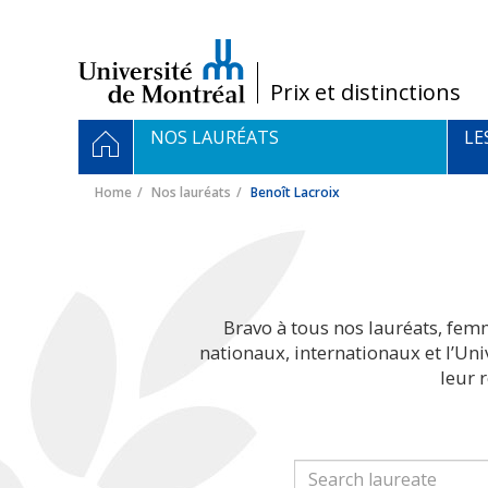
Passer
au
contenu
/
Prix et distinctions
Navigation
HOME
NOS LAURÉATS
LE
principale
Home
Nos lauréats
Benoît Lacroix
Bravo à tous nos lauréats, fem
nationaux, internationaux et l’Un
leur 