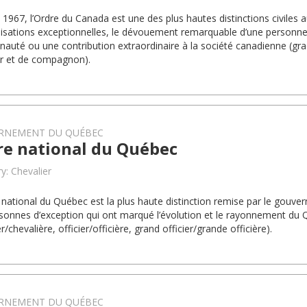
 1967, l’Ordre du Canada est une des plus hautes distinctions civiles a
lisations exceptionnelles, le dévouement remarquable d’une personne
uté ou une contribution extraordinaire à la société canadienne (g
ier et de compagnon).
RNEMENT DU QUÉBEC
re national du Québec
y: Chevalier
 national du Québec est la plus haute distinction remise par le gou
sonnes d’exception qui ont marqué l’évolution et le rayonnement du
r/chevalière, officier/officière, grand officier/grande officière).
RNEMENT DU QUÉBEC