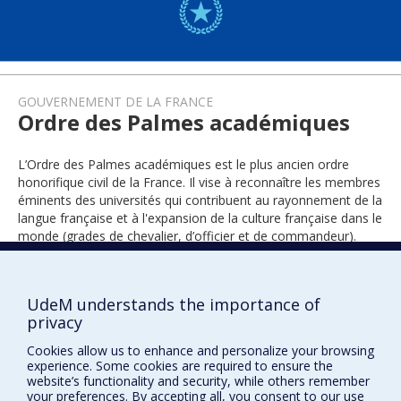
GOUVERNEMENT DE LA FRANCE
Ordre des Palmes académiques
L’Ordre des Palmes académiques est le plus ancien ordre
honorifique civil de la France. Il vise à reconnaître les membres
éminents des universités qui contribuent au rayonnement de la
langue française et à l'expansion de la culture française dans le
monde (grades de chevalier, d’officier et de commandeur).
UdeM understands the importance of
2007
privacy
Cookies allow us to enhance and personalize your browsing
experience. Some cookies are required to ensure the
website’s functionality and security, while others remember
your preferences. By accepting all, you consent to our use