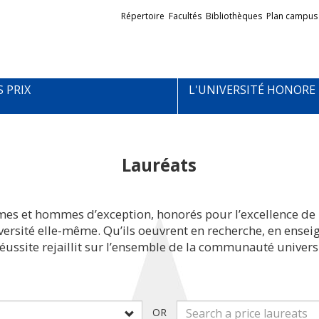
Liens
Répertoire
Facultés
Bibliothèques
Plan campus
externes
S PRIX
L'UNIVERSITÉ HONORE
Lauréats
mes et hommes d’exception, honorés pour l’excellence de 
iversité elle-même. Qu’ils oeuvrent en recherche, en ens
réussite rejaillit sur l’ensemble de la communauté universi
OR