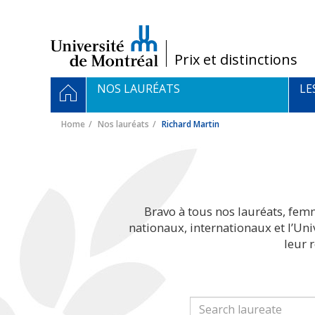
Passer
au
contenu
/
Prix et distinctions
Navigation
HOME
NOS LAURÉATS
LE
principale
Home
Nos lauréats
Richard Martin
Bravo à tous nos lauréats, fem
nationaux, internationaux et l’Un
leur 