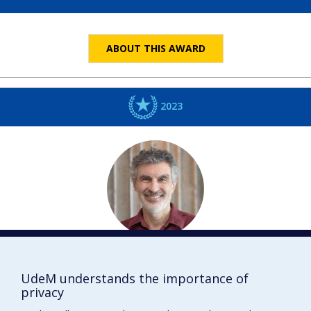
ABOUT THIS AWARD
2023
Yoshua
BENGIO
Informatique et recherche opérationnelle
UdeM understands the importance of
privacy
Membre