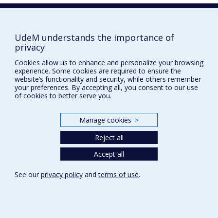
Prix et distinctions
UdeM understands the importance of
Plan du site
|
Accessibilité
privacy
Cookies allow us to enhance and personalize your browsing
experience. Some cookies are required to ensure the
Privacy
website’s functionality and security, while others remember
Terms of use
your preferences. By accepting all, you consent to our use
Cookie Settings
of cookies to better serve you.
Université de
Montréal
Manage cookies
>
Reject all
Accept all
See our
privacy policy
and
terms of use
.