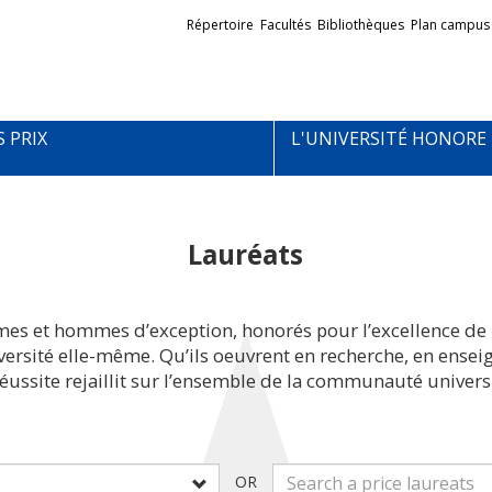
Liens
Répertoire
Facultés
Bibliothèques
Plan campus
externes
S PRIX
L'UNIVERSITÉ HONORE
Lauréats
mes et hommes d’exception, honorés pour l’excellence de 
iversité elle-même. Qu’ils oeuvrent en recherche, en ens
réussite rejaillit sur l’ensemble de la communauté universi
OR