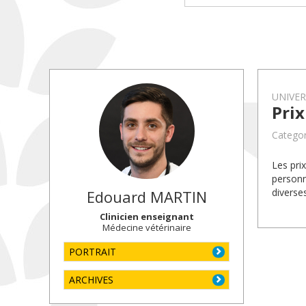
UNIVE
Pri
Categor
Les pri
personn
diverse
Edouard
MARTIN
Clinicien enseignant
Médecine vétérinaire
PORTRAIT
ARCHIVES