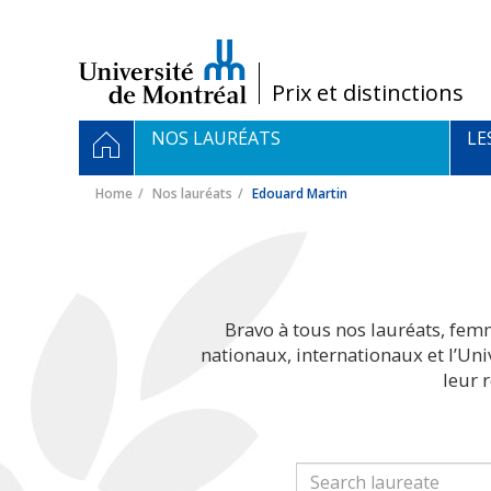
Passer
au
contenu
/
Prix et distinctions
Navigation
HOME
NOS LAURÉATS
LE
principale
Home
Nos lauréats
Edouard Martin
Bravo à tous nos lauréats, fem
nationaux, internationaux et l’Un
leur 