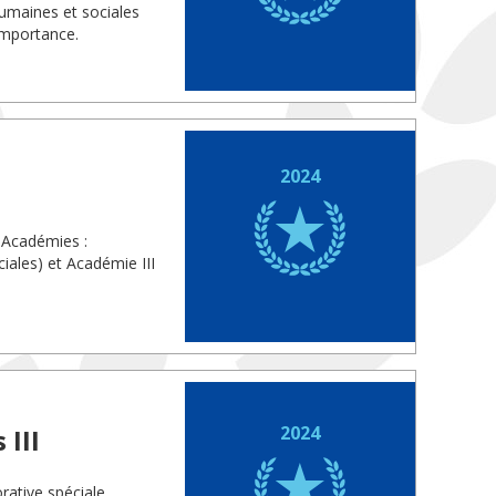
umaines et sociales
importance.
2024
 Académies :
iales) et Académie III
2024
III
ative spéciale,