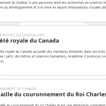
ement du Québec à une personne dont les recherches en sciences h
é au développement et à la mise en œuvre d’innovations sociales d’
É ROYALE DU CANADA (SRC)
été royale du Canada
été royale du Canada accueille des membres éminents dans ses trois
e I (arts, des lettres et sciences humaines), Académie II (sciences soc
s).
RNEMENT DU CANADA
ille du couronnement du Roi Charles 
ille du couronnement du roi Charles III est une distinction commémor