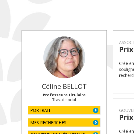
ASSOCI
Pri
Créé en
soulign
recherch
Céline
BELLOT
Professeure titulaire
Travail social
PORTRAIT
GOUVE
Pri
MES RECHERCHES
Créé en