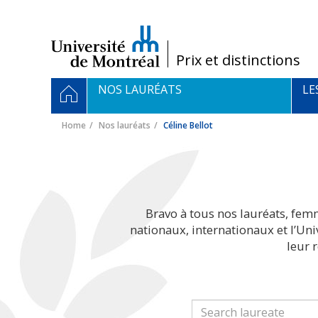
Passer
au
contenu
/
Prix et distinctions
Navigation
HOME
NOS LAURÉATS
LE
principale
Home
Nos lauréats
Céline Bellot
Bravo à tous nos lauréats, fem
nationaux, internationaux et l’Un
leur 