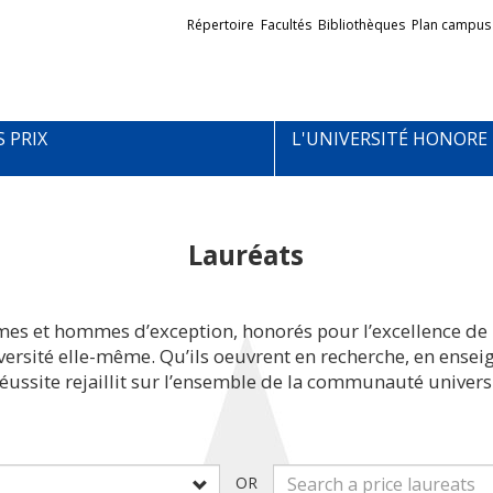
Liens
Répertoire
Facultés
Bibliothèques
Plan campus
externes
S PRIX
L'UNIVERSITÉ HONORE
Lauréats
mes et hommes d’exception, honorés pour l’excellence de 
iversité elle-même. Qu’ils oeuvrent en recherche, en ens
réussite rejaillit sur l’ensemble de la communauté universi
OR