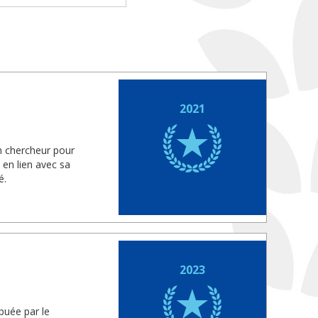
2021
n chercheur pour
 en lien avec sa
é.
2023
ibuée par le