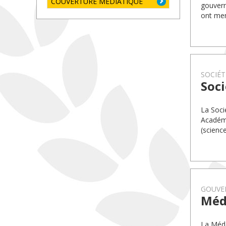
COUVERTURE MÉDIATIQUE
gouvern
ont men
SOCIÉT
Soci
La Soci
Académi
(science
GOUVE
Méda
La Méda