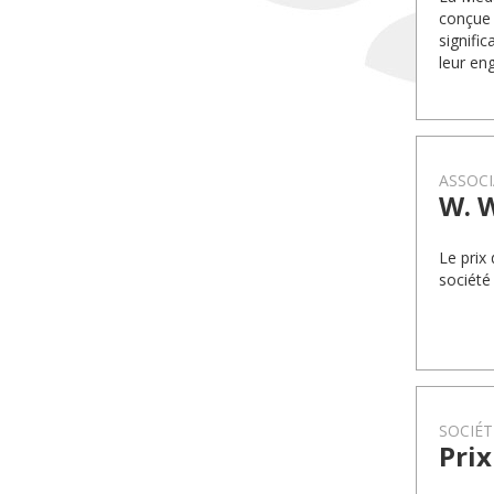
conçue 
signifi
leur en
ASSOCI
W. 
Le prix
société
SOCIÉT
Prix