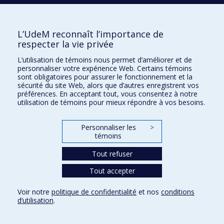
À PROPOS DE CE PRIX
L’UdeM reconnaît l’importance de
respecter la vie privée
L’utilisation de témoins nous permet d’améliorer et de
SECRÉTAIRE GÉNÉRAL DES NATIONS UNIES
personnaliser votre expérience Web. Certains témoins
Conseil consultatif scientifique
sont obligatoires pour assurer le fonctionnement et la
(ONU)
sécurité du site Web, alors que d’autres enregistrent vos
préférences. En acceptant tout, vous consentez à notre
utilisation de témoins pour mieux répondre à vos besoins.
Le Secrétaire général des Nations unies a créé un Conseil
scientifique consultatif pour guider l'Organisation sur les
Personnaliser les
>
avancées scientifiques et technologiques. Ce Conseil est
témoins
composé de chercheurs éminents, de scientifiques en chef des
organismes de l'ONU, de l'envoyé du Secrétaire général pour
Tout refuser
la technologie et du recteur de l'Université des Nations unies.
Tout accepter
Voir notre
politique de confidentialité
et nos
conditions
d’utilisation
.
1 LAURÉAT