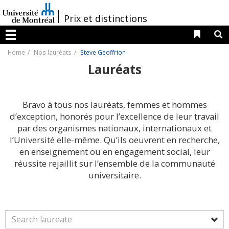
Passer
au
/
Prix et distinctions
contenu
Liens 
R
Menu
Home
Nos lauréats
Steve Geoffrion
Lauréats
Bravo à tous nos lauréats, femmes et hommes
d’exception, honorés pour l’excellence de leur travail
par des organismes nationaux, internationaux et
l’Université elle-même. Qu’ils oeuvrent en recherche,
en enseignement ou en engagement social, leur
réussite rejaillit sur l’ensemble de la communauté
universitaire.