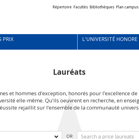
Liens
Répertoire
Facultés
Bibliothèques
Plan campus
externes
S PRIX
L'UNIVERSITÉ HONORE
Lauréats
mes et hommes d’exception, honorés pour l’excellence de 
iversité elle-même. Qu’ils oeuvrent en recherche, en ens
réussite rejaillit sur l’ensemble de la communauté universi
OR