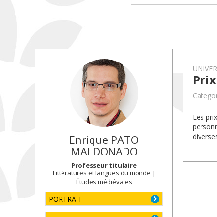
UNIVE
Pri
Categor
Les pri
personn
diverse
Enrique
PATO
MALDONADO
Professeur titulaire
Littératures et langues du monde |
Études médiévales
PORTRAIT