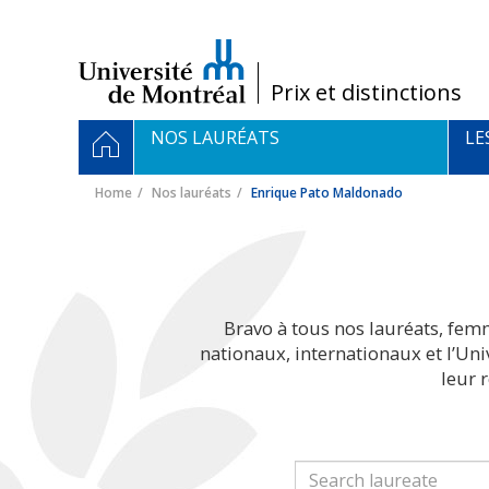
Passer
au
contenu
/
Prix et distinctions
Navigation
HOME
NOS LAURÉATS
LE
principale
Home
Nos lauréats
Enrique Pato Maldonado
Bravo à tous nos lauréats, fem
nationaux, internationaux et l’Un
leur 