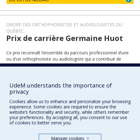
ORDRE DES ORTHOPHONISTES ET AUDIOLOGISTES DU
QUÉBEC
Prix de carrière Germaine Huot
Ce prix reconnaît l’ensemble du parcours professionnel d’une
ou d'un orthophoniste ou audiologiste qui a contribué de
façon significative à l’avancement de la profession.
UdeM understands the importance of
2005
privacy
Cookies allow us to enhance and personalize your browsing
experience. Some cookies are required to ensure the
website’s functionality and security, while others remember
your preferences. By accepting all, you consent to our use
of cookies to better serve you.
Manage cookies
>
Prix et distinctions