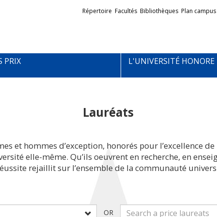
Liens
Répertoire
Facultés
Bibliothèques
Plan campus
externes
S PRIX
L'UNIVERSITÉ HONORE
Lauréats
mes et hommes d’exception, honorés pour l’excellence de 
iversité elle-même. Qu’ils oeuvrent en recherche, en ens
réussite rejaillit sur l’ensemble de la communauté universi
OR