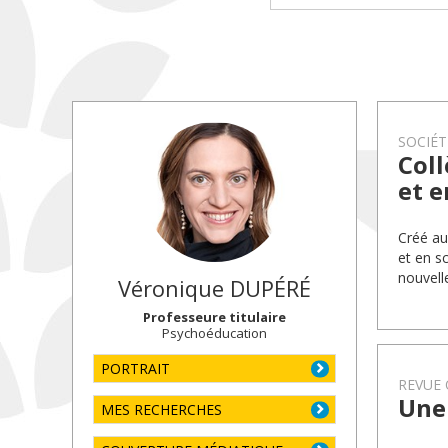
SOCIÉT
Coll
et e
Créé au
et en s
nouvell
Véronique
DUPÉRÉ
Professeure titulaire
Psychoéducation
PORTRAIT
REVUE 
Une 
MES RECHERCHES