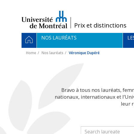
Passer
au
contenu
/
Prix et distinctions
Navigation
HOME
NOS LAURÉATS
LE
principale
Home
Nos lauréats
Véronique Dupéré
Bravo à tous nos lauréats, fem
nationaux, internationaux et l’Un
leur 