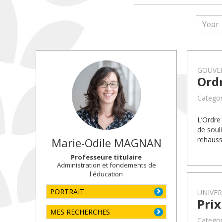
GOUVE
Ordr
Catego
L’Ordre
de souli
rehauss
Marie-Odile
MAGNAN
Professeure titulaire
Administration et fondements de
l'éducation
PORTRAIT
UNIVE
Pri
MES RECHERCHES
Categor