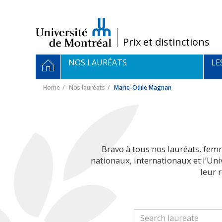
Passer
au
contenu
/
Prix et distinctions
Navigation
HOME
NOS LAURÉATS
LE
principale
Home
Nos lauréats
Marie-Odile Magnan
Bravo à tous nos lauréats, fem
nationaux, internationaux et l’Un
leur 