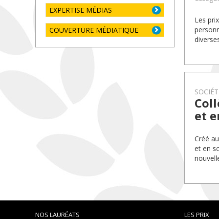
EXPERTISE MÉDIAS
Les pri
personn
COUVERTURE MÉDIATIQUE
diverse
SOCIÉT
Coll
et e
Créé au
et en s
nouvell
NOS LAURÉATS
LES PRIX