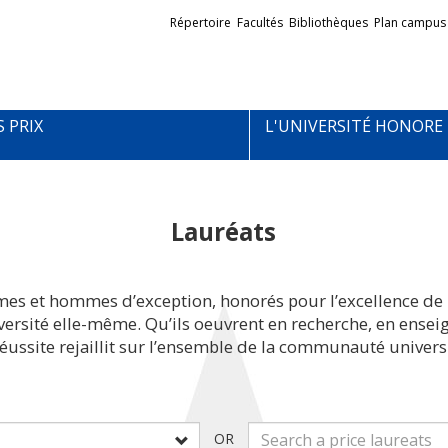
Liens
Répertoire
Facultés
Bibliothèques
Plan campus
externes
S PRIX
L'UNIVERSITÉ HONORE
Lauréats
mes et hommes d’exception, honorés pour l’excellence de 
iversité elle-même. Qu’ils oeuvrent en recherche, en ens
réussite rejaillit sur l’ensemble de la communauté universi
OR