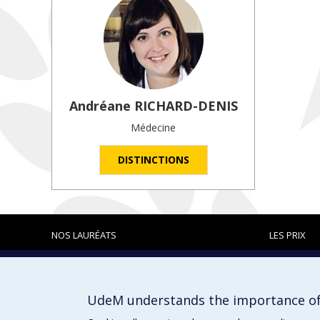
Andréane
RICHARD-DENIS
Médecine
DISTINCTIONS
NOS LAURÉATS
LES PRIX
Prix et distinctions
UdeM understands the importance of