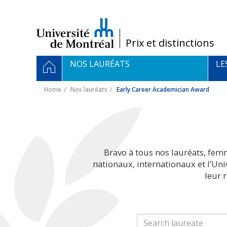
Passer
au
contenu
/
Prix et distinctions
Navigation
HOME
NOS LAURÉATS
LE
principale
Home
Nos lauréats
Early Career Academician Award
Bravo à tous nos lauréats, fem
nationaux, internationaux et l’Un
leur 