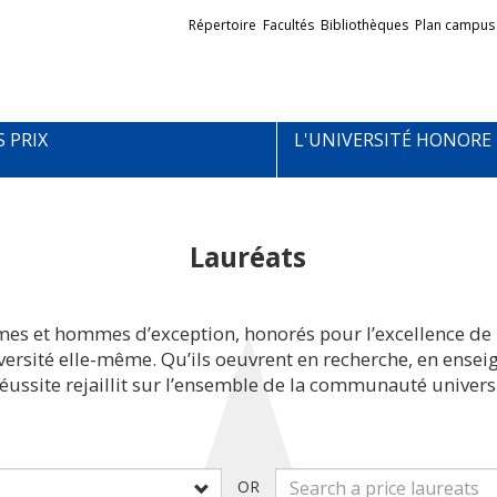
Liens
Répertoire
Facultés
Bibliothèques
Plan campus
externes
S PRIX
L'UNIVERSITÉ HONORE
Lauréats
mes et hommes d’exception, honorés pour l’excellence de 
iversité elle-même. Qu’ils oeuvrent en recherche, en ens
réussite rejaillit sur l’ensemble de la communauté universi
OR