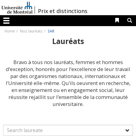
Passer
au
/
Prix et distinctions
contenu
Liens 
R
Menu
Home
Nos lauréats
SAR
Lauréats
Bravo à tous nos lauréats, femmes et hommes
d’exception, honorés pour l’excellence de leur travail
par des organismes nationaux, internationaux et
l’Université elle-même. Qu’ils oeuvrent en recherche,
en enseignement ou en engagement social, leur
réussite rejaillit sur l’ensemble de la communauté
universitaire.