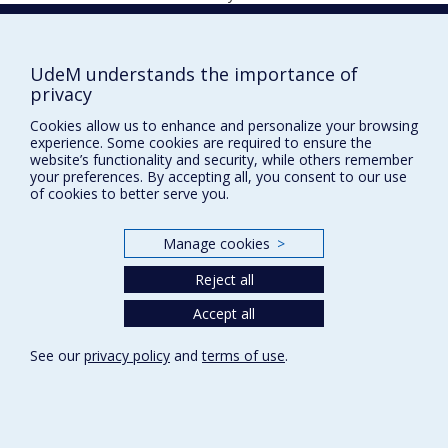
UdeM understands the importance of
1985
privacy
Cookies allow us to enhance and personalize your browsing
experience. Some cookies are required to ensure the
website’s functionality and security, while others remember
your preferences. By accepting all, you consent to our use
of cookies to better serve you.
Prix et distinctions
Manage cookies
>
Plan du site
|
Accessibilité
Reject all
Accept all
Privacy
Terms of use
See our
privacy policy
and
terms of use
.
Cookie Settings
Université de
Montréal