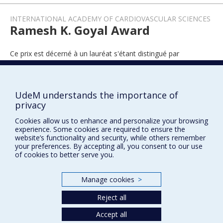
INTERNATIONAL ACADEMY OF CARDIOVASCULAR SCIENCES
Ramesh K. Goyal Award
Ce prix est décerné à un lauréat s'étant distingué par
l'excellence de sa contribution en sciences cardiovasculaires.
UdeM understands the importance of
privacy
2018
Cookies allow us to enhance and personalize your browsing
experience. Some cookies are required to ensure the
website’s functionality and security, while others remember
your preferences. By accepting all, you consent to our use
of cookies to better serve you.
Manage cookies
>
Prix et distinctions
Reject all
Plan du site
|
Accessibilité
Accept all