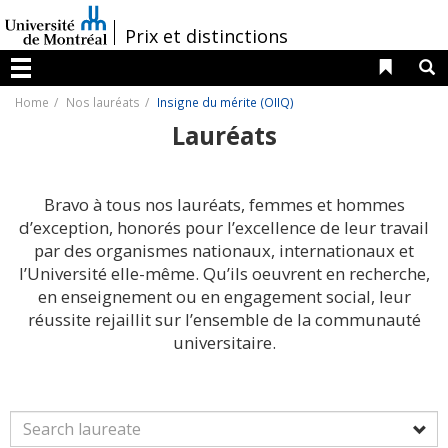
Passer
au
/
Prix et distinctions
contenu
Liens 
R
Menu
Home
Nos lauréats
Insigne du mérite (OIIQ)
Lauréats
Bravo à tous nos lauréats, femmes et hommes
d’exception, honorés pour l’excellence de leur travail
par des organismes nationaux, internationaux et
l’Université elle-même. Qu’ils oeuvrent en recherche,
en enseignement ou en engagement social, leur
réussite rejaillit sur l’ensemble de la communauté
universitaire.