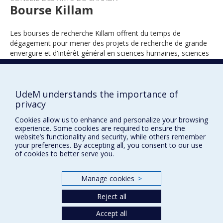
Bourse Killam
Les bourses de recherche Killam offrent du temps de
dégagement pour mener des projets de recherche de grande
envergure et d'intérêt général en sciences humaines, sciences
sociales, sciences naturelles, sciences de la santé et génie.
UdeM understands the importance of
privacy
1977
Cookies allow us to enhance and personalize your browsing
experience. Some cookies are required to ensure the
website’s functionality and security, while others remember
your preferences. By accepting all, you consent to our use
of cookies to better serve you.
Manage cookies
>
Prix et distinctions
Reject all
Plan du site
|
Accessibilité
Accept all