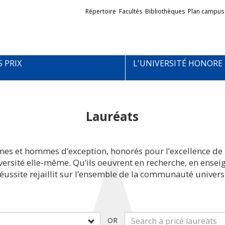
Liens
Répertoire
Facultés
Bibliothèques
Plan campus
externes
S PRIX
L'UNIVERSITÉ HONORE
Lauréats
mes et hommes d’exception, honorés pour l’excellence de 
iversité elle-même. Qu’ils oeuvrent en recherche, en ens
réussite rejaillit sur l’ensemble de la communauté universi
OR