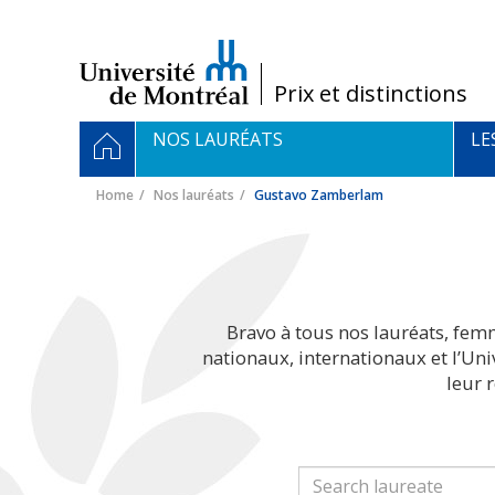
Passer
au
contenu
/
Prix et distinctions
Navigation
HOME
NOS LAURÉATS
LE
principale
Home
Nos lauréats
Gustavo Zamberlam
Bravo à tous nos lauréats, fem
nationaux, internationaux et l’Un
leur 