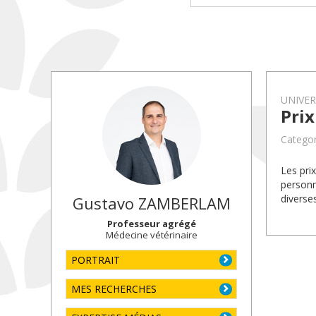
UNIVE
Pri
Categor
Les pri
personn
diverse
Gustavo
ZAMBERLAM
Professeur agrégé
Médecine vétérinaire
PORTRAIT
MES RECHERCHES