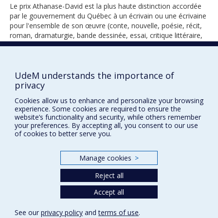
Le prix Athanase-David est la plus haute distinction accordée
par le gouvernement du Québec à un écrivain ou une écrivaine
pour l'ensemble de son œuvre (conte, nouvelle, poésie, récit,
roman, dramaturgie, bande dessinée, essai, critique littéraire,
journalisme, toute forme de littérature).
UdeM understands the importance of
privacy
1996
Cookies allow us to enhance and personalize your browsing
experience. Some cookies are required to ensure the
website’s functionality and security, while others remember
your preferences. By accepting all, you consent to our use
of cookies to better serve you.
Manage cookies
>
Prix et distinctions
Reject all
Plan du site
|
Accessibilité
Accept all
Privacy
See our
privacy policy
and
terms of use
.