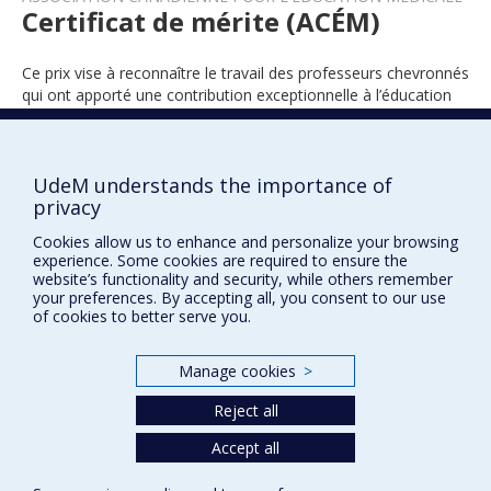
Certificat de mérite (ACÉM)
Ce prix vise à reconnaître le travail des professeurs chevronnés
qui ont apporté une contribution exceptionnelle à l’éducation
médicale tout au long de leur carrière universitaire.
UdeM understands the importance of
privacy
2006
Cookies allow us to enhance and personalize your browsing
experience. Some cookies are required to ensure the
website’s functionality and security, while others remember
your preferences. By accepting all, you consent to our use
of cookies to better serve you.
Manage cookies
>
Prix et distinctions
Reject all
Plan du site
|
Accessibilité
Accept all
Privacy