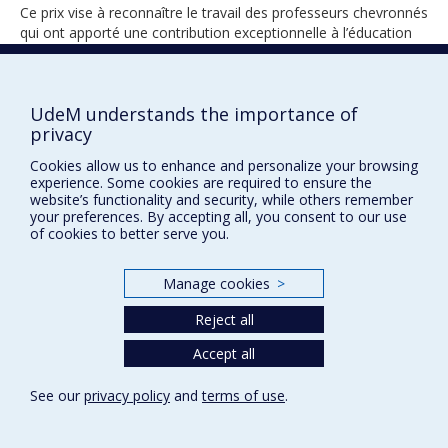
Ce prix vise à reconnaître le travail des professeurs chevronnés
qui ont apporté une contribution exceptionnelle à l’éducation
médicale tout au long de leur carrière universitaire.
UdeM understands the importance of
privacy
2020
Cookies allow us to enhance and personalize your browsing
experience. Some cookies are required to ensure the
website’s functionality and security, while others remember
your preferences. By accepting all, you consent to our use
of cookies to better serve you.
Manage cookies
>
Prix et distinctions
Reject all
Plan du site
|
Accessibilité
Accept all
Privacy
See our
privacy policy
and
terms of use
.
Terms of use
Cookie Settings