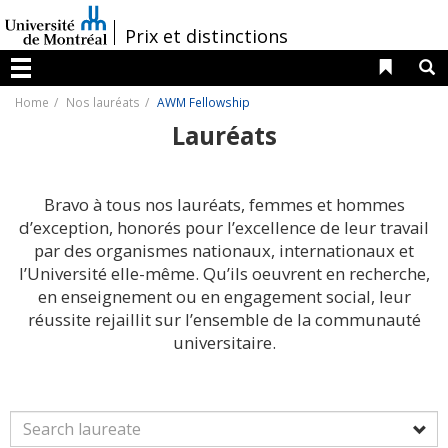
Passer
au
/
Prix et distinctions
contenu
Liens 
R
Menu
Home
Nos lauréats
AWM Fellowship
Lauréats
Bravo à tous nos lauréats, femmes et hommes
d’exception, honorés pour l’excellence de leur travail
par des organismes nationaux, internationaux et
l’Université elle-même. Qu’ils oeuvrent en recherche,
en enseignement ou en engagement social, leur
réussite rejaillit sur l’ensemble de la communauté
universitaire.