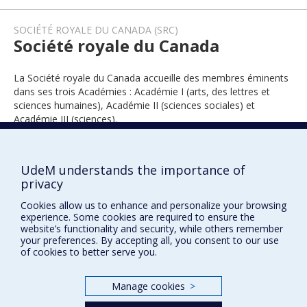
SOCIÉTÉ ROYALE DU CANADA (SRC)
Société royale du Canada
La Société royale du Canada accueille des membres éminents
dans ses trois Académies : Académie I (arts, des lettres et
sciences humaines), Académie II (sciences sociales) et
Académie III (sciences).
UdeM understands the importance of
1989
privacy
Cookies allow us to enhance and personalize your browsing
experience. Some cookies are required to ensure the
website’s functionality and security, while others remember
your preferences. By accepting all, you consent to our use
of cookies to better serve you.
Prix et distinctions
Manage cookies
>
Plan du site
|
Accessibilité