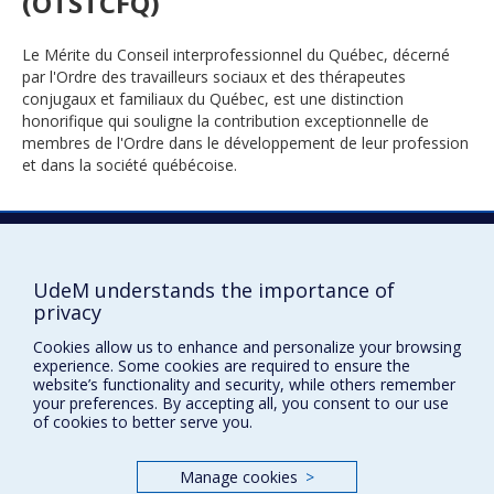
(OTSTCFQ)
Le Mérite du Conseil interprofessionnel du Québec, décerné
par l'Ordre des travailleurs sociaux et des thérapeutes
conjugaux et familiaux du Québec, est une distinction
honorifique qui souligne la contribution exceptionnelle de
membres de l'Ordre dans le développement de leur profession
et dans la société québécoise.
2023
UdeM understands the importance of
privacy
Cookies allow us to enhance and personalize your browsing
experience. Some cookies are required to ensure the
website’s functionality and security, while others remember
your preferences. By accepting all, you consent to our use
of cookies to better serve you.
Prix et distinctions
Plan du site
|
Accessibilité
Manage cookies
>