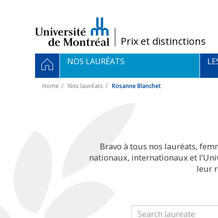
Passer
au
contenu
/
Prix et distinctions
Navigation
HOME
NOS LAURÉATS
LE
principale
Home
Nos lauréats
Rosanne Blanchet
Bravo à tous nos lauréats, fem
nationaux, internationaux et l’Un
leur 