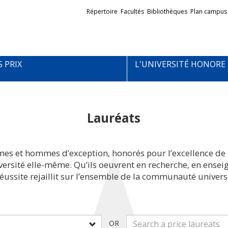
Liens
Répertoire
Facultés
Bibliothèques
Plan campus
externes
S PRIX
L'UNIVERSITÉ HONORE
Lauréats
mes et hommes d’exception, honorés pour l’excellence de 
iversité elle-même. Qu’ils oeuvrent en recherche, en ens
réussite rejaillit sur l’ensemble de la communauté universi
OR