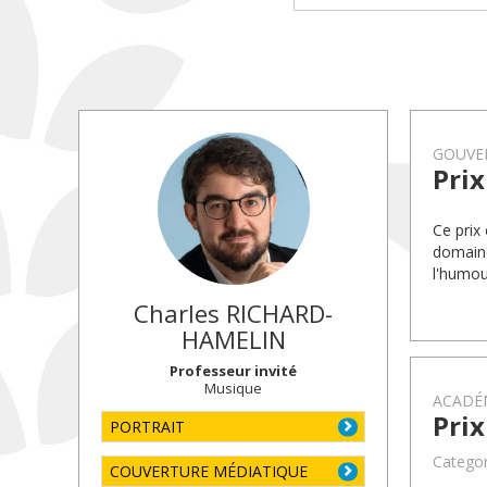
GOUVE
Prix
Ce prix
domaine 
l'humou
Charles
RICHARD-
HAMELIN
Professeur invité
Musique
ACADÉM
Prix
PORTRAIT
Categor
COUVERTURE MÉDIATIQUE