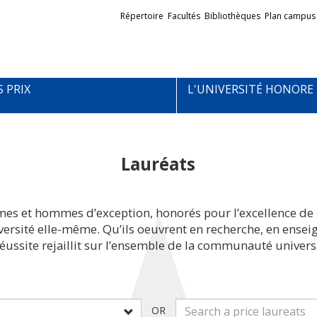
Liens
Répertoire
Facultés
Bibliothèques
Plan campus
externes
S PRIX
L'UNIVERSITÉ HONORE
Lauréats
mes et hommes d’exception, honorés pour l’excellence de 
iversité elle-même. Qu’ils oeuvrent en recherche, en ens
réussite rejaillit sur l’ensemble de la communauté universi
OR