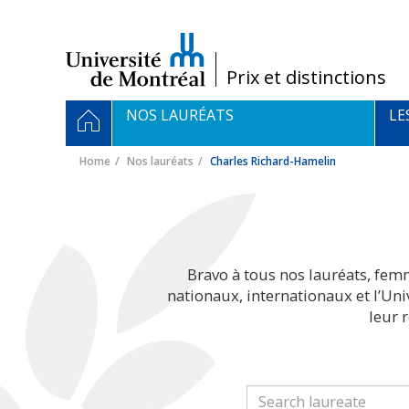
Passer
au
contenu
/
Prix et distinctions
Navigation
HOME
NOS LAURÉATS
LE
principale
Home
Nos lauréats
Charles Richard-Hamelin
Bravo à tous nos lauréats, fem
nationaux, internationaux et l’Un
leur 