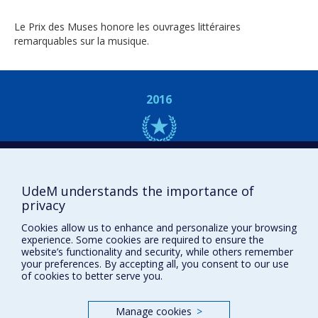
Le Prix des Muses honore les ouvrages littéraires
remarquables sur la musique.
2016
UdeM understands the importance of
privacy
Prix et distinctions
Cookies allow us to enhance and personalize your browsing
Plan du site
|
Accessibilité
experience. Some cookies are required to ensure the
website’s functionality and security, while others remember
your preferences. By accepting all, you consent to our use
of cookies to better serve you.
Privacy
Terms of use
Manage cookies
>
Cookie Settings