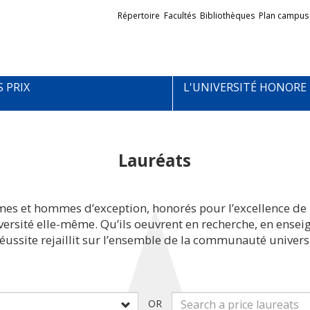
Liens
Répertoire
Facultés
Bibliothèques
Plan campus
externes
S PRIX
L'UNIVERSITÉ HONORE
Lauréats
mes et hommes d’exception, honorés pour l’excellence de 
iversité elle-même. Qu’ils oeuvrent en recherche, en ens
réussite rejaillit sur l’ensemble de la communauté universi
OR