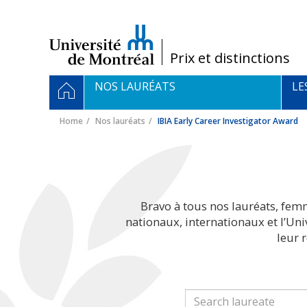
Passer
au
contenu
/
Prix et distinctions
Navigation
HOME
NOS LAURÉATS
LE
principale
Home
Nos lauréats
IBIA Early Career Investigator Award
Bravo à tous nos lauréats, fem
nationaux, internationaux et l’Un
leur 