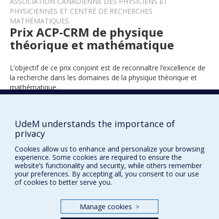
ASSOCIATION CANADIENNE DES PHYSICIENS ET
PHYSICIENNES ET CENTRE DE RECHERCHES
MATHÉMATIQUES
Prix ACP-CRM de physique
théorique et mathématique
L’objectif de ce prix conjoint est de reconnaître l’excellence de
la recherche dans les domaines de la physique théorique et
mathématique.
UdeM understands the importance of
2022
privacy
Cookies allow us to enhance and personalize your browsing
experience. Some cookies are required to ensure the
website’s functionality and security, while others remember
your preferences. By accepting all, you consent to our use
of cookies to better serve you.
Prix et distinctions
Manage cookies
>
Plan du site
|
Accessibilité