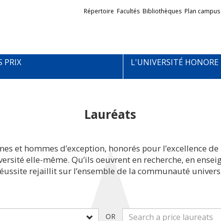
Liens
Répertoire
Facultés
Bibliothèques
Plan campus
externes
S PRIX
L'UNIVERSITÉ HONORE
Lauréats
mes et hommes d’exception, honorés pour l’excellence de 
iversité elle-même. Qu’ils oeuvrent en recherche, en ens
réussite rejaillit sur l’ensemble de la communauté universi
OR