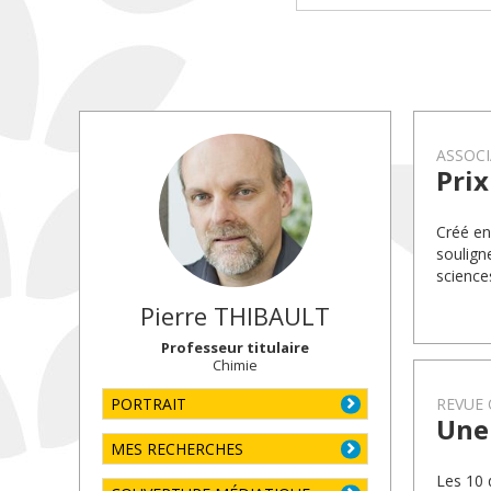
ASSOCI
Pri
Créé en
soulign
science
Pierre
THIBAULT
Professeur titulaire
Chimie
PORTRAIT
REVUE 
Une 
MES RECHERCHES
Les 10 