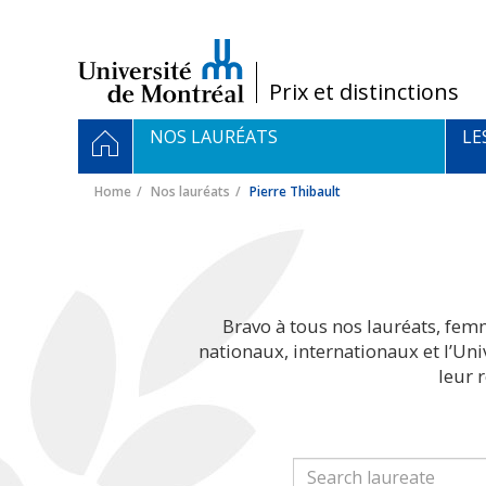
Passer
au
contenu
/
Prix et distinctions
Navigation
HOME
NOS LAURÉATS
LE
principale
Home
Nos lauréats
Pierre Thibault
Bravo à tous nos lauréats, fem
nationaux, internationaux et l’Un
leur 