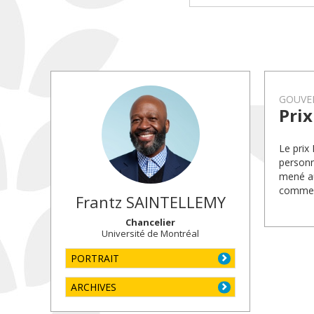
GOUVE
Prix
Le prix
personn
mené au
commer
Frantz
SAINTELLEMY
Chancelier
Université de Montréal
PORTRAIT
ARCHIVES