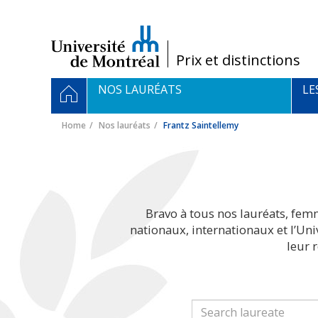
Passer
au
contenu
/
Prix et distinctions
Navigation
HOME
NOS LAURÉATS
LE
principale
Home
Nos lauréats
Frantz Saintellemy
Bravo à tous nos lauréats, fem
nationaux, internationaux et l’Un
leur 