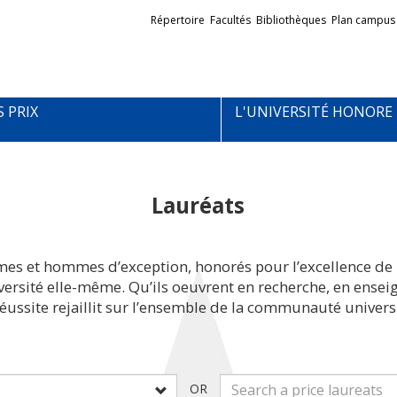
Liens
Répertoire
Facultés
Bibliothèques
Plan campus
externes
S PRIX
L'UNIVERSITÉ HONORE
Lauréats
mes et hommes d’exception, honorés pour l’excellence de 
iversité elle-même. Qu’ils oeuvrent en recherche, en ens
réussite rejaillit sur l’ensemble de la communauté universi
OR