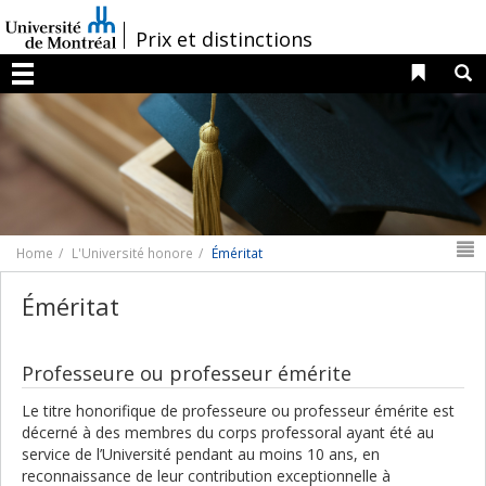
Passer
au
/
Prix et distinctions
contenu
Liens 
R
Menu
N
Home
L'Université honore
Éméritat
Éméritat
Professeure ou professeur émérite
Le titre honorifique de professeure ou professeur émérite est
décerné à des membres du corps professoral ayant été au
service de l’Université pendant au moins 10 ans, en
reconnaissance de leur contribution exceptionnelle à