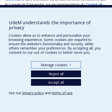
le Conseil de l’Université, sur recommandation du
Comité de
gouvernance
ou du
Comité des doctorats
honoris causa
.
UdeM understands the importance of
privacy
TOUS LES ÉMÉRITATS DEPUIS 2009
Cookies allow us to enhance and personalize your
browsing experience. Some cookies are required to
ensure the website’s functionality and security, while
others remember your preferences. By accepting all, you
Consultez la liste
consent to our use of cookies to better serve you.
Manage cookies
>
Reject all
Prix et distinctions
Plan du site
|
Accessibilité
Accept all
See our
privacy policy
and
terms of use
.
Privacy
Terms of use
Cookie Settings