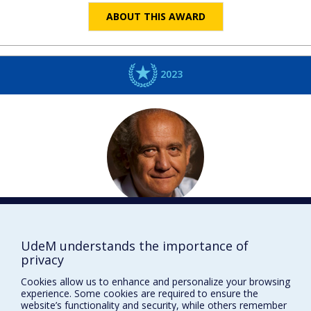
ABOUT THIS AWARD
2023
Jean-Jacques
NATTIEZ
Musique
UdeM understands the importance of
privacy
Mémoire vivante
Cookies allow us to enhance and personalize your browsing
DISTINCTIONS
experience. Some cookies are required to ensure the
website’s functionality and security, while others remember