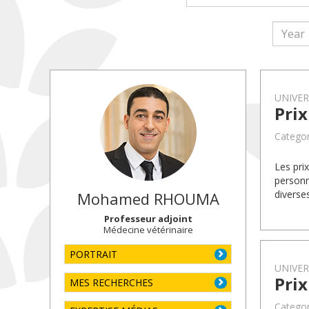
UNIVE
Pri
Categor
Les pri
personn
diverse
Mohamed
RHOUMA
Professeur adjoint
Médecine vétérinaire
PORTRAIT
UNIVE
Pri
MES RECHERCHES
Categor