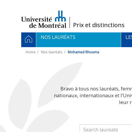
Passer
au
contenu
/
Prix et distinctions
Navigation
HOME
NOS LAURÉATS
LE
principale
Home
Nos lauréats
Mohamed Rhouma
Bravo à tous nos lauréats, fem
nationaux, internationaux et l’Un
leur 