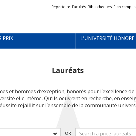
Liens
Répertoire
Facultés
Bibliothèques
Plan campus
externes
S PRIX
L'UNIVERSITÉ HONORE
Lauréats
mes et hommes d’exception, honorés pour l’excellence de 
iversité elle-même. Qu’ils oeuvrent en recherche, en ens
réussite rejaillit sur l’ensemble de la communauté universi
OR