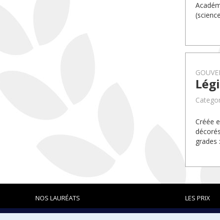
Académi
(science
GOUVE
Lég
Categor
Créée e
décorés
grades 
NOS LAURÉATS
LES PRIX