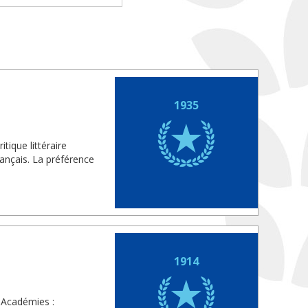
1935
tique littéraire
rançais. La préférence
1914
 Académies :