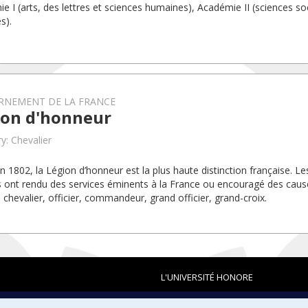
e I (arts, des lettres et sciences humaines), Académie II (sciences soc
s).
RNEMENT DE LA FRANCE
ion d'honneur
y: Chevalier
n 1802, la Légion d’honneur est la plus haute distinction française. Le
 ont rendu des services éminents à la France ou encouragé des cause
: chevalier, officier, commandeur, grand officier, grand-croix.
L'UNIVERSITÉ HONORE