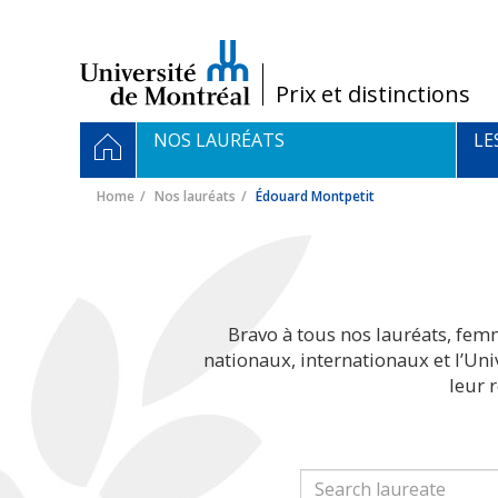
Passer
au
contenu
/
Prix et distinctions
Navigation
HOME
NOS LAURÉATS
LE
principale
Home
Nos lauréats
Édouard Montpetit
Bravo à tous nos lauréats, fem
nationaux, internationaux et l’Un
leur 