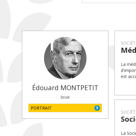
SOCIÉT
Méda
La méda
d'impor
est acc
Édouard
MONTPETIT
Droit
PORTRAIT
SOCIÉT
Soci
La Soci