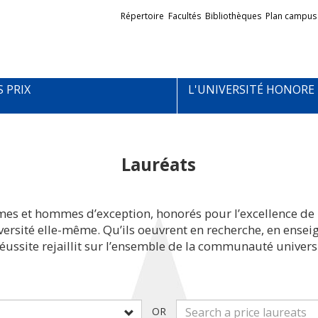
Liens
Répertoire
Facultés
Bibliothèques
Plan campus
externes
S PRIX
L'UNIVERSITÉ HONORE
Lauréats
mes et hommes d’exception, honorés pour l’excellence de 
iversité elle-même. Qu’ils oeuvrent en recherche, en ens
réussite rejaillit sur l’ensemble de la communauté universi
OR