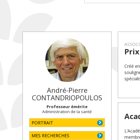
ASSOCI
Pri
Créé en
soulign
spéciali
André-Pierre
CONTANDRIOPOULOS
Professeur émérite
Administration de la santé
Aca
PORTRAIT
L’Académ
MES RECHERCHES
membres