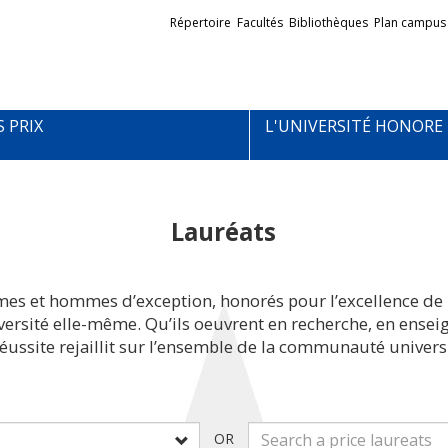
Liens
Répertoire
Facultés
Bibliothèques
Plan campus
externes
S PRIX
L'UNIVERSITÉ HONORE
Lauréats
mes et hommes d’exception, honorés pour l’excellence de 
iversité elle-même. Qu’ils oeuvrent en recherche, en ens
réussite rejaillit sur l’ensemble de la communauté universi
OR