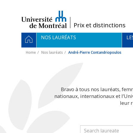
Passer
au
contenu
/
Prix et distinctions
Navigation
HOME
NOS LAURÉATS
LE
principale
Home
Nos lauréats
André-Pierre Contandriopoulos
Bravo à tous nos lauréats, fem
nationaux, internationaux et l’Un
leur 