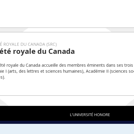
.
É ROYALE DU CANADA (SRC)
été royale du Canada
été royale du Canada accueille des membres éminents dans ses trois
e I (arts, des lettres et sciences humaines), Académie II (sciences soc
s).
L'UNIVERSITÉ HONORE