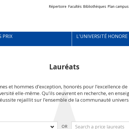
Liens
Répertoire
Facultés
Bibliothèques
Plan campus
externes
S PRIX
L'UNIVERSITÉ HONORE
Lauréats
mes et hommes d’exception, honorés pour l’excellence de 
iversité elle-même. Qu’ils oeuvrent en recherche, en ens
réussite rejaillit sur l’ensemble de la communauté universi
OR