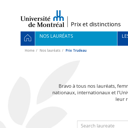
Passer
au
contenu
/
Prix et distinctions
Navigation
HOME
NOS LAURÉATS
LE
principale
Home
Nos lauréats
Prix Trudeau
Bravo à tous nos lauréats, fem
nationaux, internationaux et l’Un
leur 