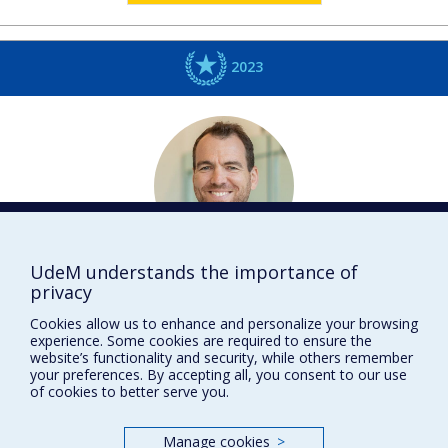
2023
UdeM understands the importance of
Matthieu
PELLETIER-GALARNEAU
privacy
Radiologie, radio-oncologie et médecine nucléaire
Cookies allow us to enhance and personalize your browsing
experience. Some cookies are required to ensure the
DISTINCTIONS
website’s functionality and security, while others remember
your preferences. By accepting all, you consent to our use
of cookies to better serve you.
Manage cookies
>
Prix et distinctions