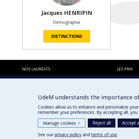
Jacques
HENRIPIN
Démographie
DISTINCTIONS
NOS LAURÉATS
LES PRIX
Prix et distinctions
UdeM understands the importance of
Cookies allow us to enhance and personalize your 
remember your preferences. By accepting all, you 
Reject all
Accept a
Manage cookies
>
See our
privacy policy
and
terms of use
.
Privacy
Terms of use
Cookie Settings