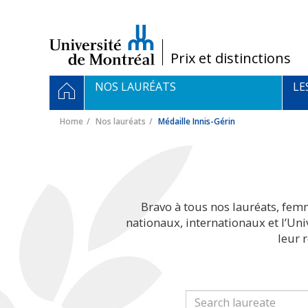
Passer
au
contenu
/
Prix et distinctions
Navigation
HOME
NOS LAURÉATS
LE
principale
Home
Nos lauréats
Médaille Innis-Gérin
Bravo à tous nos lauréats, fem
nationaux, internationaux et l’Un
leur 