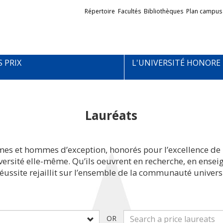
Liens
Répertoire
Facultés
Bibliothèques
Plan campus
externes
S PRIX
L'UNIVERSITÉ HONORE
Lauréats
mes et hommes d’exception, honorés pour l’excellence de 
iversité elle-même. Qu’ils oeuvrent en recherche, en ens
réussite rejaillit sur l’ensemble de la communauté universi
OR