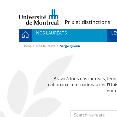
Passer
au
contenu
/
Prix et distinctions
Navigation
HOME
NOS LAURÉATS
LE
principale
Home
Nos lauréats
Serge Quérin
Bravo à tous nos lauréats, fem
nationaux, internationaux et l’Un
leur 