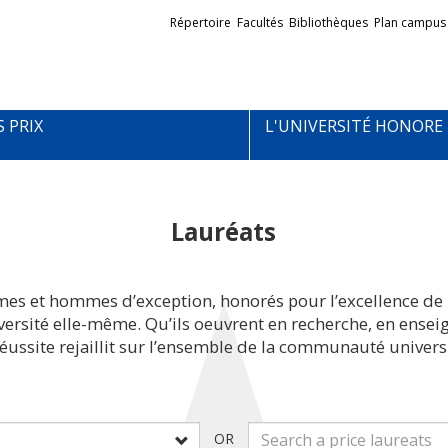
Liens
Répertoire
Facultés
Bibliothèques
Plan campus
externes
S PRIX
L'UNIVERSITÉ HONORE
Lauréats
mes et hommes d’exception, honorés pour l’excellence de 
iversité elle-même. Qu’ils oeuvrent en recherche, en ens
réussite rejaillit sur l’ensemble de la communauté universi
OR