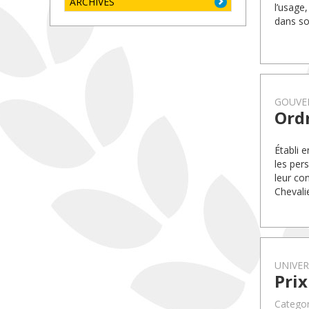
ARCHIVES
l’usage
dans son
GOUVE
Ordr
Établi 
les per
leur co
Chevali
UNIVE
Prix
Categor