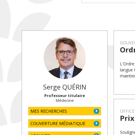
GOUVE
Ord
L'Ordre
langue 
maintie
Serge
QUÉRIN
Professeur titulaire
Médecine
MES RECHERCHES
OFFICE
Prix
COUVERTURE MÉDIATIQUE
Soulign