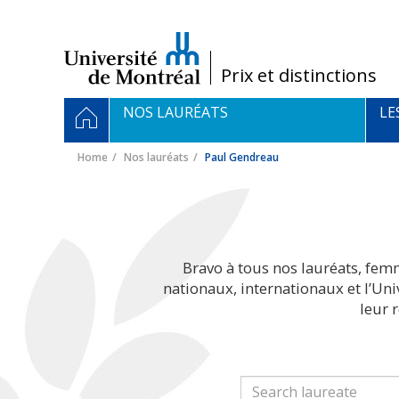
Passer
au
contenu
/
Prix et distinctions
Navigation
HOME
NOS LAURÉATS
LE
principale
Home
Nos lauréats
Paul Gendreau
Bravo à tous nos lauréats, fem
nationaux, internationaux et l’Un
leur 