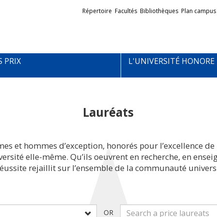
Liens
Répertoire
Facultés
Bibliothèques
Plan campus
externes
S PRIX
L'UNIVERSITÉ HONORE
Lauréats
mes et hommes d’exception, honorés pour l’excellence de 
iversité elle-même. Qu’ils oeuvrent en recherche, en ens
réussite rejaillit sur l’ensemble de la communauté universi
OR