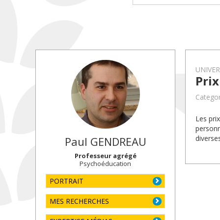
UNIVE
Pri
Categor
Les pri
personn
diverse
Paul
GENDREAU
Professeur agrégé
Psychoéducation
PORTRAIT
MES RECHERCHES