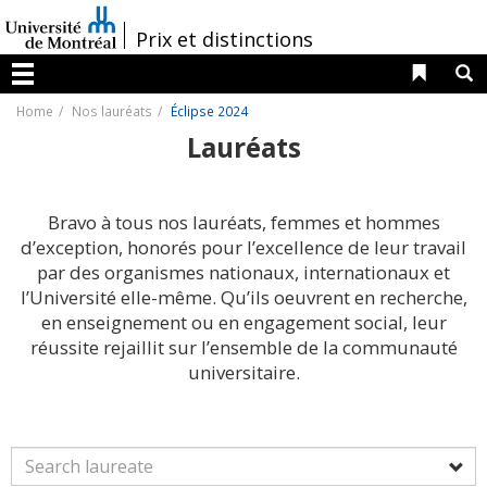
Passer
au
/
Prix et distinctions
contenu
Liens 
R
Menu
Home
Nos lauréats
Éclipse 2024
Lauréats
Bravo à tous nos lauréats, femmes et hommes
d’exception, honorés pour l’excellence de leur travail
par des organismes nationaux, internationaux et
l’Université elle-même. Qu’ils oeuvrent en recherche,
en enseignement ou en engagement social, leur
réussite rejaillit sur l’ensemble de la communauté
universitaire.