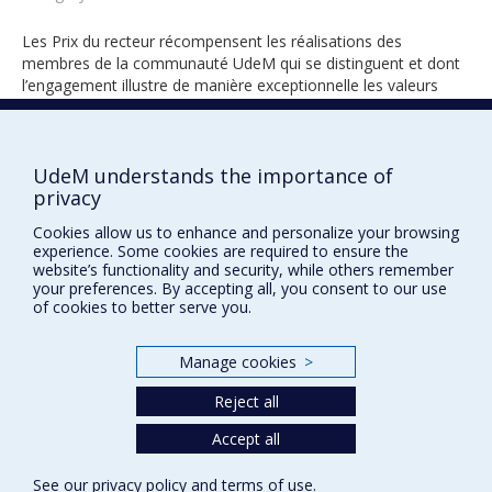
Les Prix du recteur récompensent les réalisations des
membres de la communauté UdeM qui se distinguent et dont
l’engagement illustre de manière exceptionnelle les valeurs
universitaires.
UdeM understands the importance of
privacy
2024
Cookies allow us to enhance and personalize your browsing
experience. Some cookies are required to ensure the
website’s functionality and security, while others remember
your preferences. By accepting all, you consent to our use
of cookies to better serve you.
Manage cookies
>
Prix et distinctions
Reject all
Plan du site
|
Accessibilité
Accept all
Privacy
See our
privacy policy
and
terms of use
.