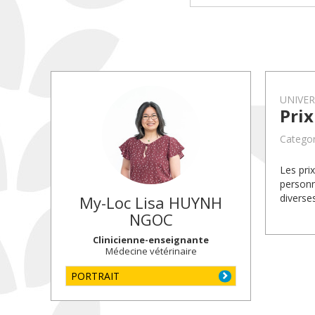
UNIVE
Pri
Categor
Les pri
personn
diverse
My-Loc Lisa
HUYNH
NGOC
Clinicienne-enseignante
Médecine vétérinaire
PORTRAIT