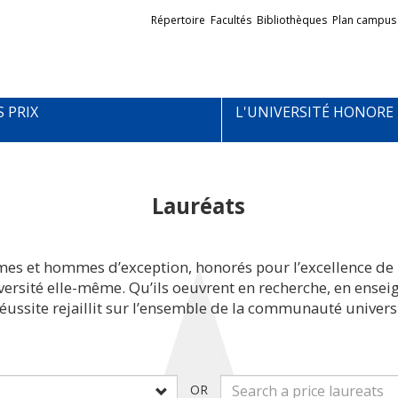
Liens
Répertoire
Facultés
Bibliothèques
Plan campus
externes
S PRIX
L'UNIVERSITÉ HONORE
Lauréats
mes et hommes d’exception, honorés pour l’excellence de 
iversité elle-même. Qu’ils oeuvrent en recherche, en ens
réussite rejaillit sur l’ensemble de la communauté universi
OR