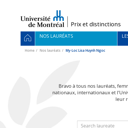
Passer
au
contenu
/
Prix et distinctions
Navigation
HOME
NOS LAURÉATS
LE
principale
Home
Nos lauréats
My-Loc Lisa Huynh Ngoc
Bravo à tous nos lauréats, fem
nationaux, internationaux et l’Un
leur 