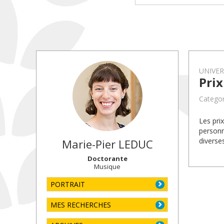
UNIVE
Pri
Categor
Les pri
personn
diverse
Marie-Pier
LEDUC
Doctorante
Musique
PORTRAIT
MES RECHERCHES