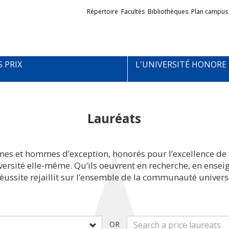
Liens
Répertoire
Facultés
Bibliothèques
Plan campus
externes
S PRIX
L'UNIVERSITÉ HONORE
Lauréats
mes et hommes d’exception, honorés pour l’excellence de 
iversité elle-même. Qu’ils oeuvrent en recherche, en ens
réussite rejaillit sur l’ensemble de la communauté universi
OR