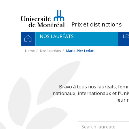
Passer
au
contenu
/
Prix et distinctions
Navigation
HOME
NOS LAURÉATS
LE
principale
Home
Nos lauréats
Marie-Pier Leduc
Bravo à tous nos lauréats, fem
nationaux, internationaux et l’Un
leur 